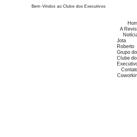
Bem-Vindos ao Clube dos Executivos
Ho
A Revis
Notíci
Jota 
Roberto
Grupo do 
Clube dos
Executiv
Contat
Coworki